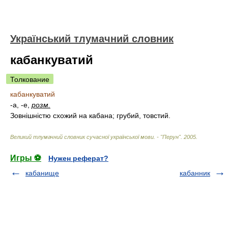
Український тлумачний словник
кабанкуватий
Толкование
кабанкуватий
-а, -е,
розм.
Зовнішністю схожий на кабана; грубий, товстий.
Великий тлумачний словник сучасної української мови. - "Перун"
.
2005
.
Игры ⚽
Нужен реферат?
кабанище
кабанник